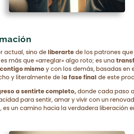
rmación
or actual, sino de
liberarte
de los patrones que
 es más que «arreglar» algo roto; es una
trans
 contigo mismo
y con los demás, basadas en e
cho y literalmente de l
a fase final
de este pro
greso a sentirte completo,
donde cada paso a
cidad para sentir, amar y vivir con un renovad
a, es un camino hacia la verdadera liberación 