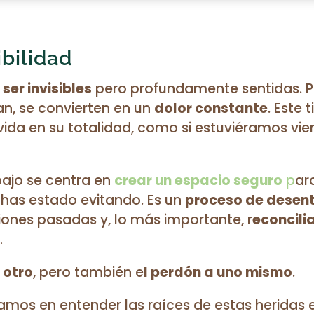
ibilidad
ser invisibles
pero profundamente sentidas. Pu
tan, se convierten en un
dolor constante
. Este
vida en su totalidad, como si estuviéramos vie
abajo se centra en
crear un espacio seguro
p
ar
 has estado evitando. Es un
proceso de desent
ciones pasadas y, lo más importante, r
econcili
.
 otro
, pero también e
l perdón a uno mismo
.
mos en entender las raíces de estas heridas 