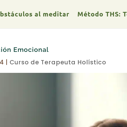
obstáculos al meditar
Método THS: Te
ción Emocional
24
|
Curso de Terapeuta Holístico