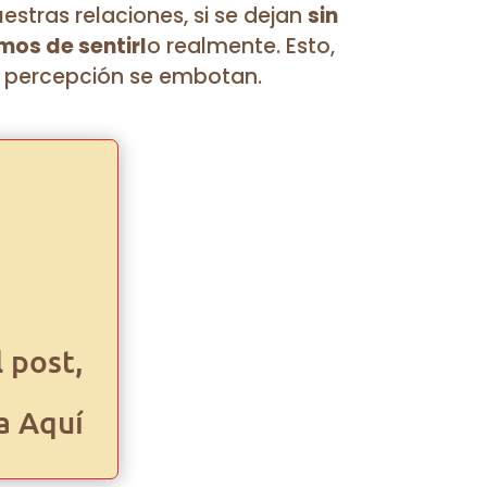
estras relaciones, si se dejan
sin
mos de sentirl
o realmente. Esto,
a percepción se embotan.
l post,
a Aquí