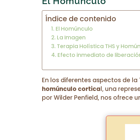
El Homúnculo
Índice de contenido
El Homúnculo
La Imagen
Terapia Holística THS y Homú
Efecto inmediato de liberació
En los diferentes aspectos de l
homúnculo cortica
l, una repre
por Wilder Penfield, nos ofrece u