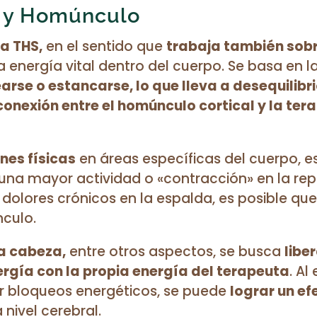
S y Homúnculo
ca THS,
en el sentido que
trabaja también sobr
e la energía vital dentro del cuerpo. Se basa en 
rse o estancarse, lo que lleva a desequilibri
conexión entre el homúnculo cortical y la ter
nes físicas
en áreas específicas del cuerpo, e
una mayor actividad o «contracción» en la rep
 dolores crónicos en la espalda, es posible que 
culo.
la cabeza,
entre otros aspectos, se busca
libe
nergía con la propia energía del terapeuta
. Al
rar bloqueos energéticos, se puede
lograr un ef
a nivel cerebral.