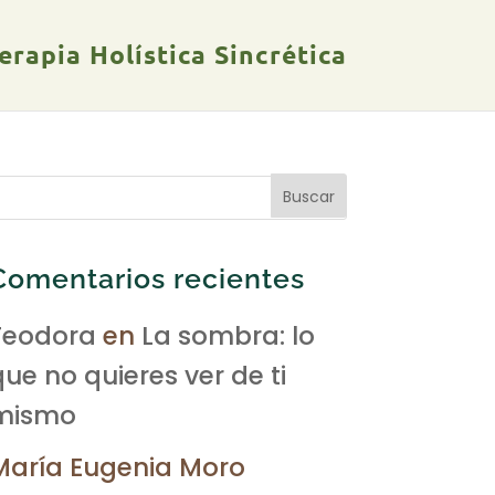
rapia Holística Sincrética
Comentarios recientes
Teodora
en
La sombra: lo
que no quieres ver de ti
mismo
María Eugenia Moro