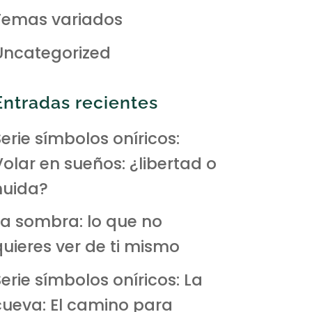
Temas variados
Uncategorized
Entradas recientes
erie símbolos oníricos:
Volar en sueños: ¿libertad o
huida?
La sombra: lo que no
quieres ver de ti mismo
erie símbolos oníricos: La
cueva: El camino para