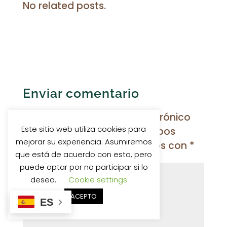
No related posts.
Enviar comentario
Tu dirección de correo electrónico
Este sitio web utiliza cookies para
no será publicada.
Los campos
mejorar su experiencia. Asumiremos
obligatorios están marcados con
*
que está de acuerdo con esto, pero
puede optar por no participar si lo
desea.
Cookie settings
ACEPTO
ES