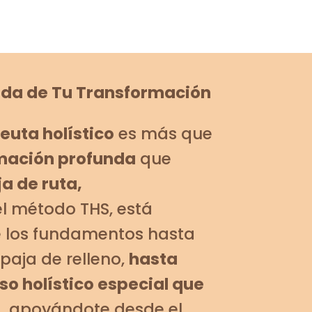
rada de Tu Transformación
uta holístico
es más que
mación profunda
que
a de ruta,
l método THS, está
e los fundamentos hasta
paja de relleno,
hasta
o holístico especial que
, apoyándote desde el