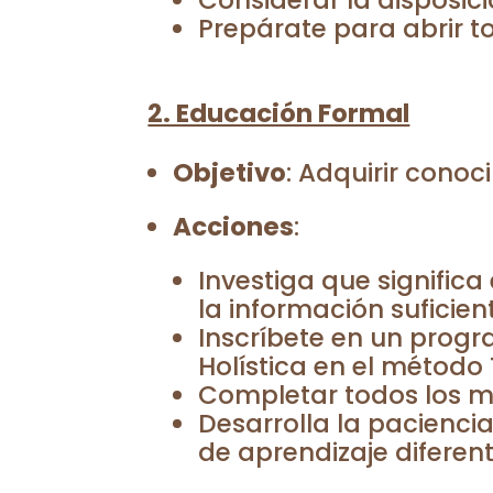
Considerar la disposici
Prepárate para abrir t
2. Educación Formal
Objetivo
: Adquirir conoc
Acciones
:
Investiga que signific
la información suficien
Inscríbete en un prog
Holística en el método 
Completar todos los mó
Desarrolla la pacienc
de aprendizaje diferent