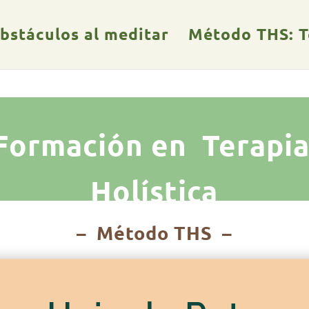
obstáculos al meditar
Método THS: Te
Formación en Terapi
Holística
– Método THS –