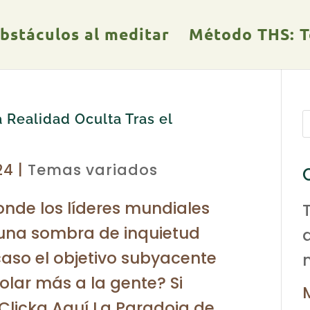
obstáculos al meditar
Método THS: Te
a Realidad Oculta Tras el
24
|
Temas variados
donde los líderes mundiales
 una sombra de inquietud
caso el objetivo subyacente
olar más a la gente? Si
 Clicka Aquí La Paradoja de