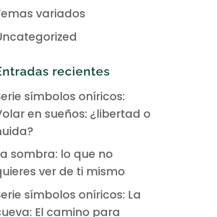
Temas variados
Uncategorized
Entradas recientes
erie símbolos oníricos:
Volar en sueños: ¿libertad o
huida?
La sombra: lo que no
quieres ver de ti mismo
erie símbolos oníricos: La
cueva: El camino para