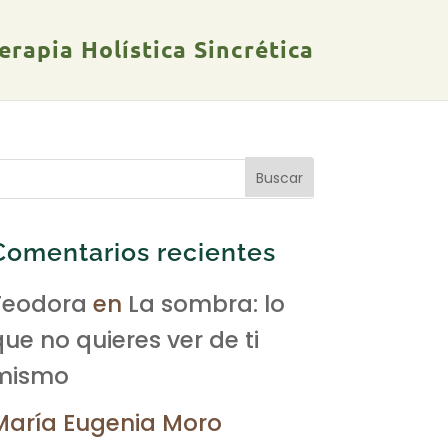
rapia Holística Sincrética
Comentarios recientes
Teodora
en
La sombra: lo
que no quieres ver de ti
mismo
María Eugenia Moro