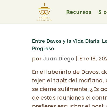
Recursos
5 
Entre Davos y la Vida Diaria: L
Progreso
por
Juan Diego
|
Ene 18, 20
En el laberinto de Davos, 
tejen el tapiz del mañana,
se cierne sutilmente: ¿Es a
de estas reuniones el contr
prefieres escuchar el post,