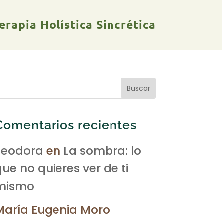
rapia Holística Sincrética
Comentarios recientes
Teodora
en
La sombra: lo
que no quieres ver de ti
mismo
María Eugenia Moro