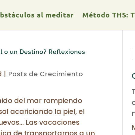
obstáculos al meditar
Método THS: Te
l o un Destino? Reflexiones
3
|
Posts de Crecimiento
onido del mar rompiendo
sol acariciando la piel, el
nuevos… Las vacaciones
ica de transportarnos a un