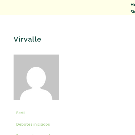
Ho
Si
Virvalle
Perfil
Debates iniciados