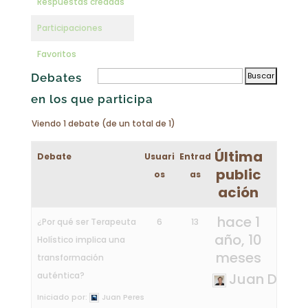
Respuestas creadas
Participaciones
Favoritos
Debates
en los que participa
Viendo 1 debate (de un total de 1)
Última
Debate
Usuari
Entrad
public
os
as
ación
hace 1
¿Por qué ser Terapeuta
6
13
año, 10
Holístico implica una
meses
transformación
auténtica?
Juan Diego
Iniciado por:
Juan Peres