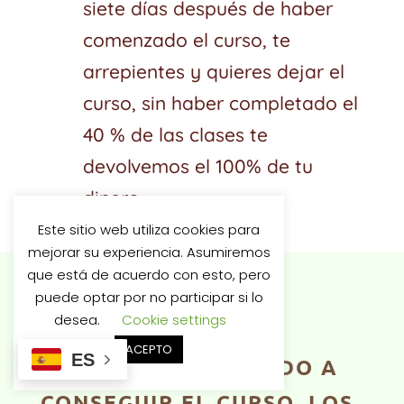
siete días después de haber
comenzado el curso, te
arrepientes y quieres dejar el
curso, sin haber completado el
40 % de las clases te
devolvemos el 100% de tu
dinero.
Este sitio web utiliza cookies para
mejorar su experiencia. Asumiremos
que está de acuerdo con esto, pero
puede optar por no participar si lo
desea.
Cookie settings
ACEPTO
ES
SI YA TE HAS DECIDIDO A
CONSEGUIR EL CURSO, LOS